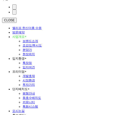
CLOSE
엘리프 한신더휴 수원
방문예약
사업개요
+
브랜드소개
조감도/투시도
분양가
현장위치
입지환경
+
특장점
입지여건
프리미엄
+
개발호재
시장환경
투자가치
단지배치도
+
평형안내
동호수배치도
커뮤니티
특화시스템
오시는길