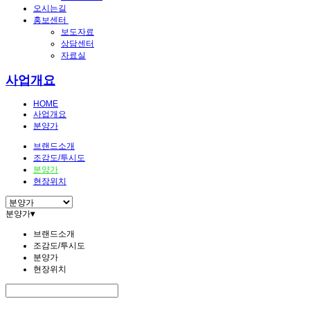
오시는길
홍보센터
보도자료
상담센터
자료실
사업개요
HOME
사업개요
분양가
브랜드소개
조감도/투시도
분양가
현장위치
분양가
▾
브랜드소개
조감도/투시도
분양가
현장위치