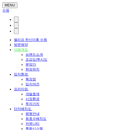
MENU
수원
엘리프 한신더휴 수원
방문예약
사업개요
브랜드소개
조감도/투시도
분양가
현장위치
입지환경
특장점
입지여건
프리미엄
개발호재
시장환경
투자가치
단지배치도
평형안내
동호수배치도
커뮤니티
특화시스템