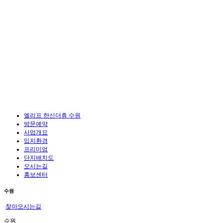
엘리프 한신더휴 수원
방문예약
사업개요
입지환경
프리미엄
단지배치도
오시는길
홍보센터
수원
찾아오시는길
수원