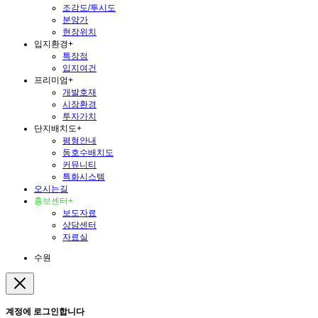
조감도/투시도
분양가
현장위치
입지환경
+
특장점
입지여건
프리미엄
+
개발호재
시장환경
투자가치
단지배치도
+
평형안내
동호수배치도
커뮤니티
특화시스템
오시는길
홍보센터
+
보도자료
상담센터
자료실
수원
계정에 로그인합니다