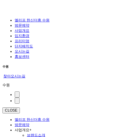
엘리프 한신더휴 수원
방문예약
사업개요
입지환경
프리미엄
단지배치도
오시는길
홍보센터
수원
찾아오시는길
수원
CLOSE
엘리프 한신더휴 수원
방문예약
사업개요
+
브랜드소개