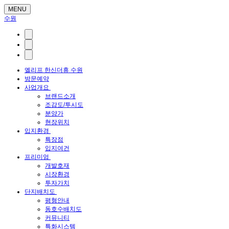
MENU
수원
엘리프 한신더휴 수원
방문예약
사업개요
브랜드소개
조감도/투시도
분양가
현장위치
입지환경
특장점
입지여건
프리미엄
개발호재
시장환경
투자가치
단지배치도
평형안내
동호수배치도
커뮤니티
특화시스템