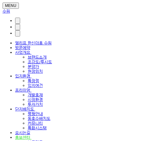
MENU
수원
엘리프 한신더휴 수원
방문예약
사업개요
브랜드소개
조감도/투시도
분양가
현장위치
입지환경
특장점
입지여건
프리미엄
개발호재
시장환경
투자가치
단지배치도
평형안내
동호수배치도
커뮤니티
특화시스템
오시는길
홍보센터