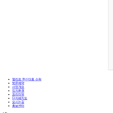
엘리프 한신더휴 수원
방문예약
사업개요
입지환경
프리미엄
단지배치도
오시는길
홍보센터